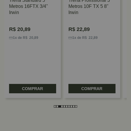
Trena Standard 5
Trena Profissional 3
Metros 16FTX 3/4"
Metros 10F TX 5 8"
Irwin
Irwin
R$
20,89
R$
22,89
E
3
1x de R$ 20,89
1x de R$ 22,89
COMPRAR
COMPRAR