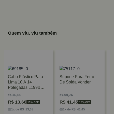
Quem viu, viu também
Cabo Plástico Para
Suporte Para Ferro
Lima 10 A 14
De Solda Vonder
Polegadas L199B
Starrett
16,09
48,76
R$
R$
R$
13,68
R$
41,45
15% OFF
15% OFF
S
C
1x de R$ 13,68
1x de R$ 41,45