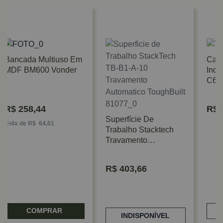
Bancada Multiuso Em
Cava
MDF BM600 Vonder
Indus
C650
R$
258,44
R$
7
Superfície De
4x de R$ 64,61
Trabalho Stacktech
Travamento
Automático Toughbuilt
R$
403,66
COMPRAR
INDISPONÍVEL