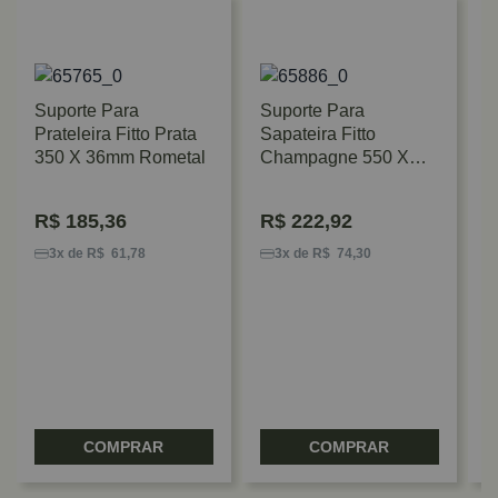
Suporte Para
Suporte Para
Prateleira Fitto Prata
Sapateira Fitto
350 X 36mm Rometal
Champagne 550 X
25mm Rometal
R$
185,36
R$
222,92
S
P
3x de R$ 61,78
3x de R$ 74,30
3
COMPRAR
COMPRAR