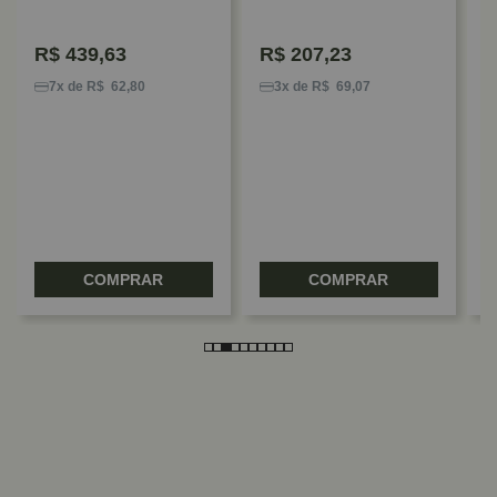
Rometal
R$
439,63
R$
207,23
S
S
7x de R$ 62,80
3x de R$ 69,07
C
3
COMPRAR
COMPRAR