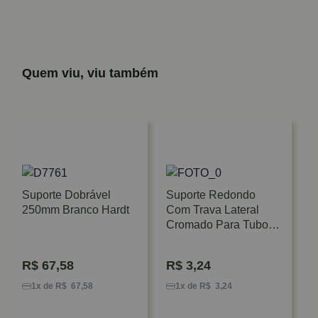
Quem viu, viu também
Suporte Dobrável
Suporte Redondo
250mm Branco Hardt
Com Trava Lateral
Cromado Para Tubo
Cabideiro Ø25 Mm
Hardt
R$
67,58
R$
3,24
S
9
1x de R$ 67,58
1x de R$ 3,24
C