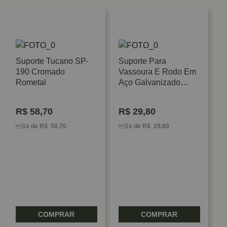
Suporte Tucano SP-
Suporte Para
190 Cromado
Vassoura E Rodo Em
Rometal
Aço Galvanizado
Hafele
R$
58,70
R$
29,80
S
M
1x de R$ 58,70
1x de R$ 29,80
P
M
COMPRAR
COMPRAR