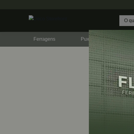
Ferragens
Puxadores
F