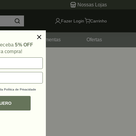
Nossas Lojas
Fazer Login
Carrinho
tes
Ferramentas
Ofertas
 receba
5% OFF
ra compra!
 da
Política de Privacidade
QUERO