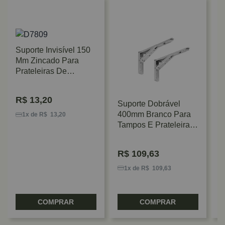
Suporte Invisível 150
Mm Zincado Para
Prateleiras De
Madeira DS
R$
13,20
Suporte Dobrável
K
400mm Branco Para
D
1x de R$ 13,20
Tampos E Prateleiras
R
Retráteis Hardt
3
R$
109,63
1x de R$ 109,63
COMPRAR
COMPRAR