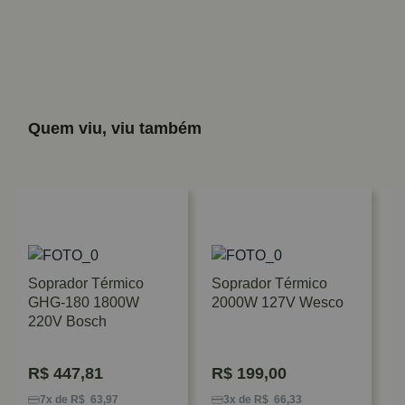
Quem viu, viu também
Soprador Térmico
Soprador Térmico
GHG-180 1800W
2000W 127V Wesco
220V Bosch
R$
447,81
R$
199,00
S
5
7x de R$ 63,97
3x de R$ 66,33