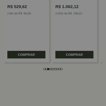
R$
529,62
R$
1.062,12
S
B
8x de R$ 66,20
10x de R$ 106,21
2
D
COMPRAR
COMPRAR