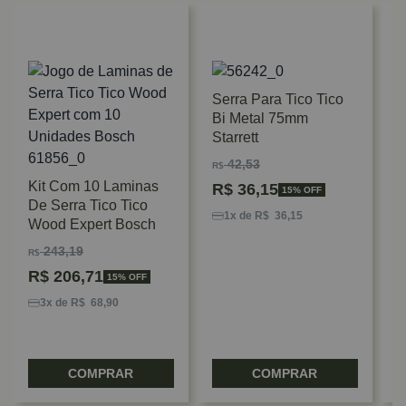
Serra Para Tico Tico
Bi Metal 75mm
Starrett
42,53
R$
Kit Com 10 Laminas
R$
36,15
15% OFF
S
De Serra Tico Tico
M
1x de R$ 36,15
Wood Expert Bosch
P
243,19
R$
R
R$
206,71
15% OFF
3x de R$ 68,90
COMPRAR
COMPRAR