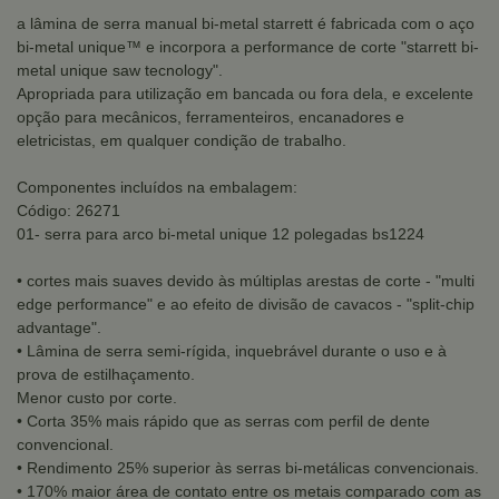
a lâmina de serra manual bi-metal starrett é fabricada com o aço
bi-metal unique™ e incorpora a performance de corte "starrett bi-
metal unique saw tecnology".
Apropriada para utilização em bancada ou fora dela, e excelente
opção para mecânicos, ferramenteiros, encanadores e
eletricistas, em qualquer condição de trabalho.
Componentes incluídos na embalagem:
Código: 26271
01- serra para arco bi-metal unique 12 polegadas bs1224
• cortes mais suaves devido às múltiplas arestas de corte - "multi
edge performance" e ao efeito de divisão de cavacos - "split-chip
advantage".
• Lâmina de serra semi-rígida, inquebrável durante o uso e à
prova de estilhaçamento.
Menor custo por corte.
• Corta 35% mais rápido que as serras com perfil de dente
convencional.
• Rendimento 25% superior às serras bi-metálicas convencionais.
• 170% maior área de contato entre os metais comparado com as