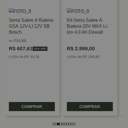
Serra Sabre A Bateria
Kit Serra Sabre A
GSA 12V-LI 12V SB
Bateria 20V MAX Li-
Bosch
Ion 4.0 Ah Dewalt
714,83
R$
R$
607,61
R$
2.999,00
15% OFF
S
B
10x de R$ 60,76
10x de R$ 299,90
1
C
5
COMPRAR
COMPRAR