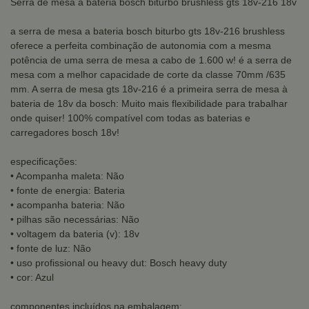
Serra de mesa a bateria bosch biturbo brushless gts 18v-216 18v
a serra de mesa a bateria bosch biturbo gts 18v-216 brushless
oferece a perfeita combinação de autonomia com a mesma
potência de uma serra de mesa a cabo de 1.600 w! é a serra de
mesa com a melhor capacidade de corte da classe 70mm /635
mm. A serra de mesa gts 18v-216 é a primeira serra de mesa à
bateria de 18v da bosch: Muito mais flexibilidade para trabalhar
onde quiser! 100% compatível com todas as baterias e
carregadores bosch 18v!
especificações:
• Acompanha maleta: Não
• fonte de energia: Bateria
• acompanha bateria: Não
• pilhas são necessárias: Não
• voltagem da bateria (v): 18v
• fonte de luz: Não
• uso profissional ou heavy dut: Bosch heavy duty
• cor: Azul
componentes incluídos na embalagem: