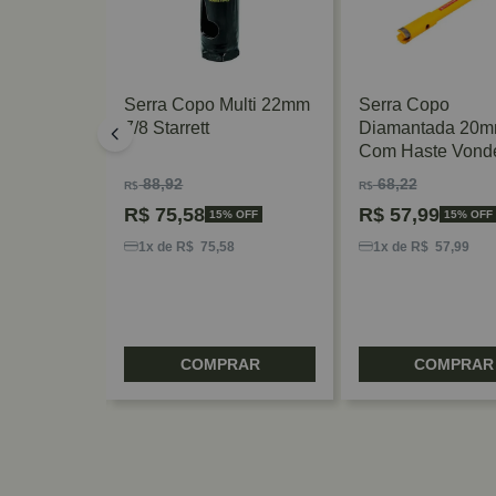
38.1mm
Serra Copo Multi 22mm
Serra Copo
peed
7/8 Starrett
Diamantada 20
Com Haste Vond
88,92
68,22
R$
R$
R$
75,58
R$
57,99
 OFF
15% OFF
15% OFF
6
1x de R$ 75,58
1x de R$ 57,99
RAR
COMPRAR
COMPRAR