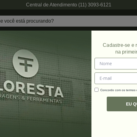
Central de Atendimento (11) 3093-6121
echaduras
Ferragens de Projetos
Ambien
Cadastre-se e
na primei
Promoção
Concordo com os termos
C
R
EU 