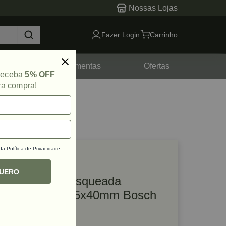
Nossas Lojas
Fazer Login
Carrinho
tes
Ferramentas
Ofertas
 receba
5% OFF
ra compra!
 da
Política de Privacidade
lique e veja!
ef: 84576
QUERO
Serra Copo Rosqueada
Multimaterial 35x40mm Bosch
R$ 38,04