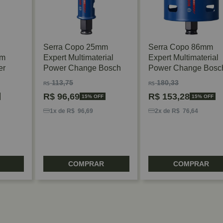
Serra Copo 25mm
Serra Copo 86mm
mm
Expert Multimaterial
Expert Multimaterial
er
Power Change Bosch
Power Change Bosc
113,75
180,33
R$
R$
R$
96,69
R$
153,28
15% OFF
15% OFF
1x de R$ 96,69
2x de R$ 76,64
COMPRAR
COMPRAR