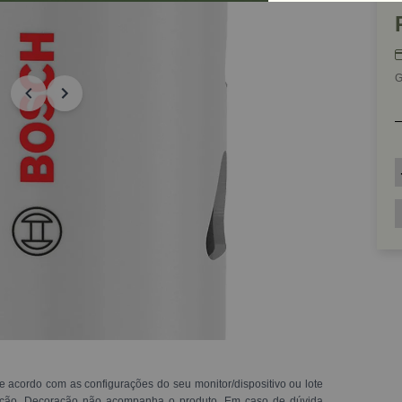
G
e acordo com as configurações do seu monitor/dispositivo ou lote
ração. Decoração não acompanha o produto. Em caso de dúvida