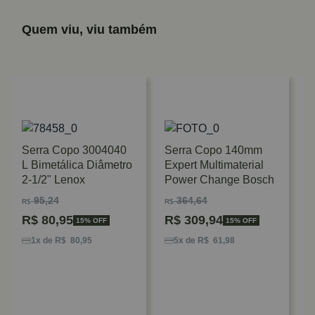
Quem viu, viu também
Serra Copo 3004040
Serra Copo 140mm
L Bimetálica Diâmetro
Expert Multimaterial
2-1/2" Lenox
Power Change Bosch
95,24
364,64
R$
R$
R$
80,95
R$
309,94
15% OFF
15% OFF
S
B
1x de R$ 80,95
5x de R$ 61,98
R