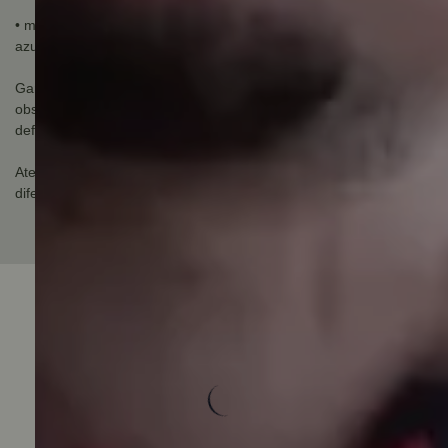
• materiais de aplicação: Madeira, concreto, plástico, pedras
azulejos, gesso, placas de fibra-gesso.
Garantia do fabricante: 03 meses
observação sobre a garantia do fabricante: Garantia apenas para
defeito de fabricação, não cobre mal uso.
Atenção: Imagem meramente ilustrativa, podendo conter alguma
diferença em sua tonalidade.
Avaliações do Produto
Carregando avaliações...