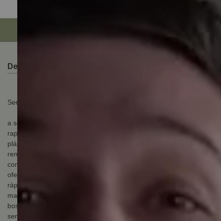
Descrição do Produto
Serra copo 44mm expert multimaterial power change bosch
a serra copo bosch expert construction material corta
rapidamente vários tipos de materiais como madeira, tijolos,
plásticos e drywall. Conta com ranhuras em forma de gota para
remover aparas de maneira eficaz para uma perfuração rápida e
contínua. Os dentes robustos com a carbide technology da bosch
oferecem à serra copo um ritmo de perfuração excepcionalmente
rápido e mais durável. A serra copo bosch expert construction
material inclui o adaptador do sistema power change exclusivo da
bosch com a troca mais rápida do mercado. Permite a troca da
serra copo e brocas guia com um clique. É adequado para utilizar