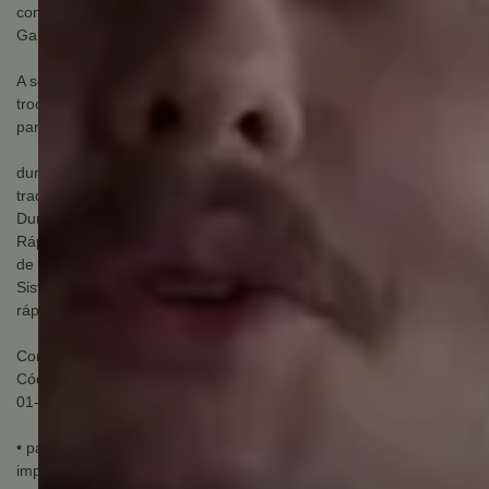
com todas as furadeiras e parafusadeiras a cabo ou bateria.
Garantia 6 meses bosch.
A serra copo bosch expert conta com sistema power change para
troca mais rápida do mercado e conta com tecnologia carbide
para maior durabilidade. Conheça!
dura até 50 vezes mais que a serra copo de aço carbono
tradicional da bosch.
Durabilidade excepcional com a tecnologia carbide da bosch.
Rápida remoção das aparas através da abertura lateral em forma
de gota.
Sistema power change exclusivo da bosch com a troca mais
rápida do mercado.
Componentes incluídos na embalagem:
Código: 2608900461000
01- serra copo 44mm
• para: Furadeiras e parafusadeiras e marteletes (uso sem
impacto)