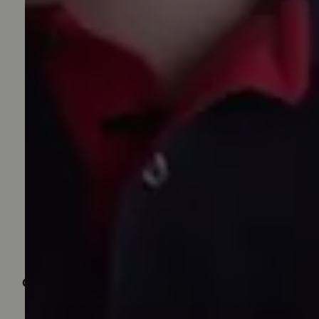
Quem viu, viu também