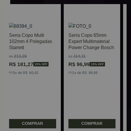
Serra Copo Multi
Serra Copo 65mm
102mm 4 Polegadas
Expert Multimaterial
Starrett
Power Change Bosch
213,26
114,11
R$
R$
R$
181,27
R$
96,99
15% OFF
15% OFF
S
M
3x de R$ 60,42
1x de R$ 96,99
C
B
COMPRAR
COMPRAR