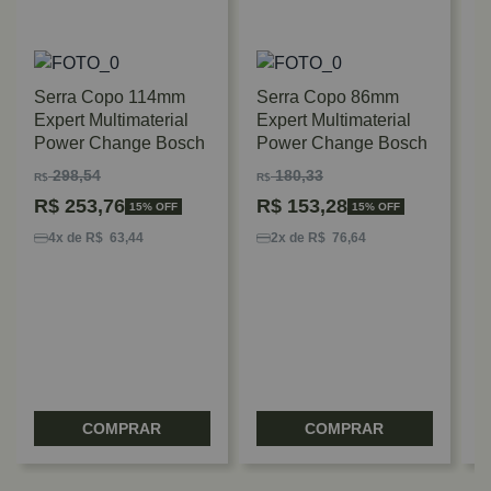
Serra Copo 114mm
Serra Copo 86mm
Expert Multimaterial
Expert Multimaterial
Power Change Bosch
Power Change Bosch
298,54
180,33
R$
R$
R$
253,76
R$
153,28
15% OFF
15% OFF
S
B
4x de R$ 63,44
2x de R$ 76,64
R
COMPRAR
COMPRAR