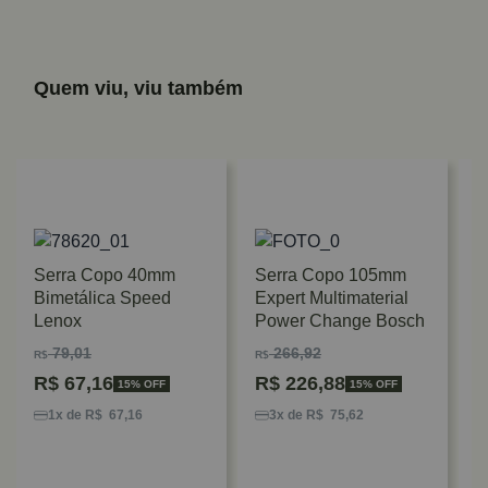
Quem viu, viu também
Serra Copo 40mm
Serra Copo 105mm
Bimetálica Speed
Expert Multimaterial
Lenox
Power Change Bosch
79,01
266,92
R$
R$
R$
67,16
R$
226,88
15% OFF
15% OFF
S
E
1x de R$ 67,16
3x de R$ 75,62
P
R