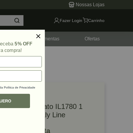
Nossas Lojas
Fazer Login
Carrinho
tes
Ferramentas
Ofertas
 receba
5% OFF
ra compra!
 da
Política de Privacidade
lique e veja!
ef: 78041
QUERO
Puxador Zigrinato IL1780 1
Ponto Preto Italy Line
R$ 29,48 à vista