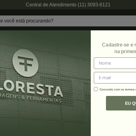
Central de Atendimento (11) 3093-6121
echaduras
Ferragens de Projetos
Ambien
Cadastre-se e
na primei
Concordo com os termos
C
R
EU 