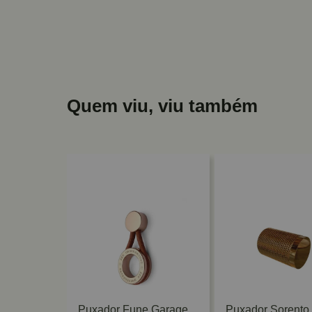
Quem viu, viu também
 Granado
Puxador Fune Garage
Puxador Sorento