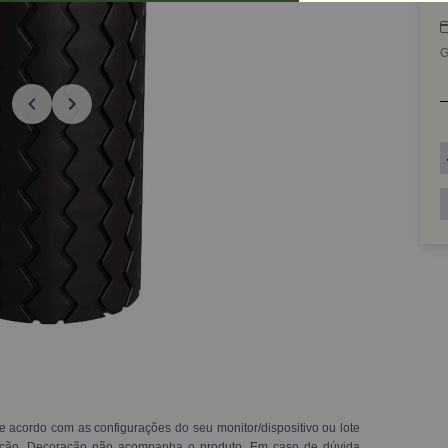
G
e acordo com as configurações do seu monitor/dispositivo ou lote
ração. Decoração não acompanha o produto. Em caso de dúvida