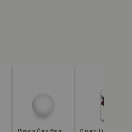
Puxador Órion 55mm
Puxador Fune Gales