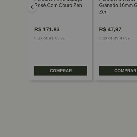
o Zen
Rosê Com Couro Zen
Granado 16mm G
Zen
R$
171,83
R$
47,97
6
2x de R$ 85,91
1x de R$ 47,97
RAR
COMPRAR
COMPRAR