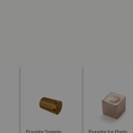
Puxador Sorento
Puxador Ice Ponto