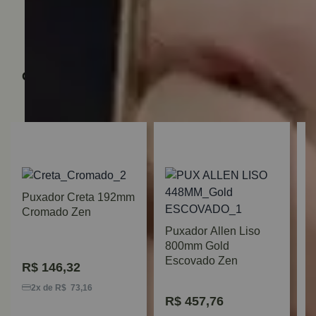
Quem viu, viu também
Puxador Creta 192mm
Cromado Zen
Puxador Allen Liso
800mm Gold
Escovado Zen
R$
146,32
P
G
2x de R$ 73,16
R$
457,76
R