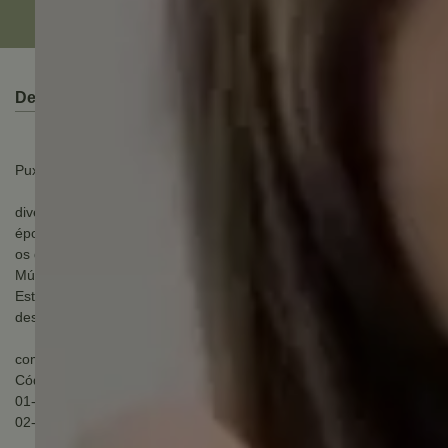
Descrição do Produto
Puxador versalhes 320mm níquel escovado
diversidade. Essa é uma das palavras que definem a nossa
época. Pensando nisso, a zen desenvolve peças que traduzem
os diversos estilos de viver, tendências e comportamentos.
Múltiplas escolhas para um mundo multifacetado.
Este puxador é indicado para móveis em geral, conforme padrão
desenvolvido pelo fabricante;
componentes incluídos na embalagem:
Código: Zp5706.916
01- puxador versalhes
02- parafusos para fixação