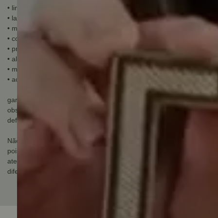
• linha: Versalhes
• largura: 13mm
• medidas entre furos: 320mm
• comprimento total: 332mm
• profundidade: 30,5mm
• altura: 7,5mm
• material: Zamac
• acabamento: Níquel escovado
garantia do fabricante: 12 meses
observação sobre a garantia do fabricante: Garantia apenas para
defeito de fabricação, não cobre mal uso.
Não utilize álcool, detergente ou solventes na limpeza dos metais,
pois eles retiram a camada de verniz aplicada nos produtos;
atenção: Imagem meramente ilustrativa, podendo conter alguma
diferença em sua tonalidade..