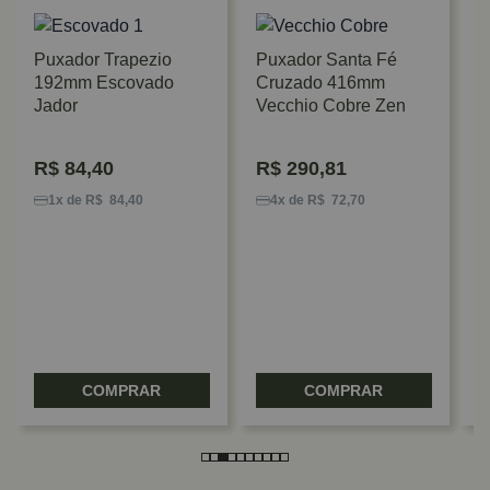
Puxador Trapezio
Puxador Santa Fé
192mm Escovado
Cruzado 416mm
Jador
Vecchio Cobre Zen
R$
84,40
R$
290,81
P
M
1x de R$ 84,40
4x de R$ 72,70
P
D
COMPRAR
COMPRAR