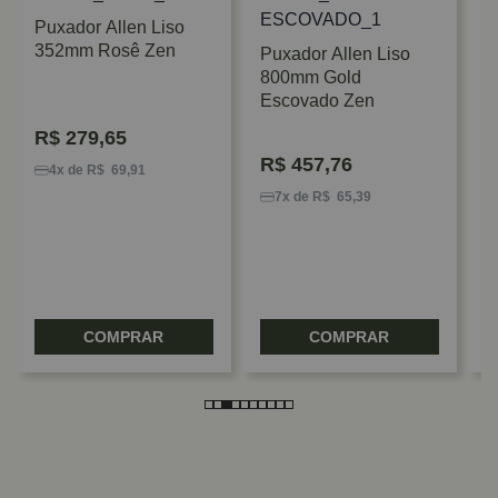
Puxador Allen Liso
352mm Rosê Zen
Puxador Allen Liso
800mm Gold
Escovado Zen
P
R$
279,65
G
R$
457,76
V
4x de R$ 69,91
7x de R$ 65,39
COMPRAR
COMPRAR