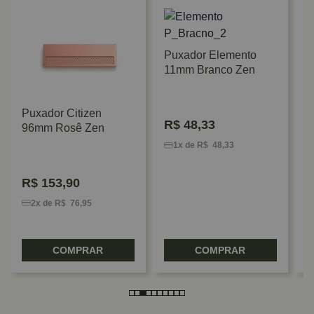
Puxador Elemento
11mm Branco Zen
Puxador Citizen
P
R$
48,33
96mm Rosê Zen
C
Z
1x de R$ 48,33
R$
153,90
2x de R$ 76,95
COMPRAR
COMPRAR