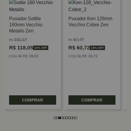
Puxador Sottile
Puxador Ken 128mm
160mm Vecchio
Vecchio Cobre Zen
Metallo Zen
131,17
67,47
R$
R$
P
R$
118,05
R$
60,72
10% OFF
10% OFF
3
E
2x de R$ 59,02
1x de R$ 60,72
R
COMPRAR
COMPRAR