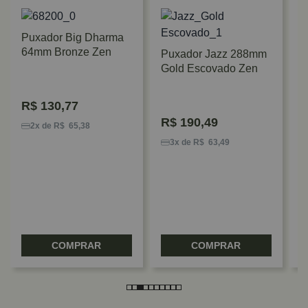
Puxador Big Dharma
64mm Bronze Zen
Puxador Jazz 288mm
Gold Escovado Zen
R$
130,77
P
R$
190,49
G
2x de R$ 65,38
R
3x de R$ 63,49
COMPRAR
COMPRAR