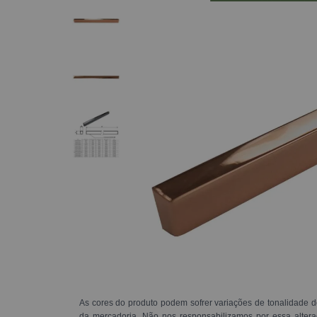
As cores do produto podem sofrer variações de tonalidade d
da mercadoria. Não nos responsabilizamos por essa alte