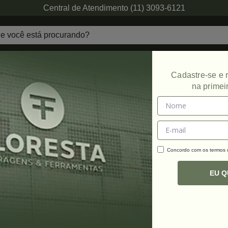
Central de Atendimento (11) 3093-6121
echaduras
Ferragens de Projetos
Ambien
Cadastre-se e
na primei
Concordo com os termos
C
R
EU 