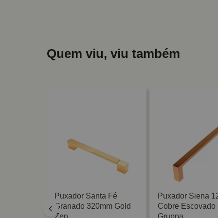
Quem viu, viu também
a Fé
Puxador Santa Fé
Puxador Siena 
mm Níquel
Granado 320mm Gold
Cobre Escovado
n
Zen
Gruppa