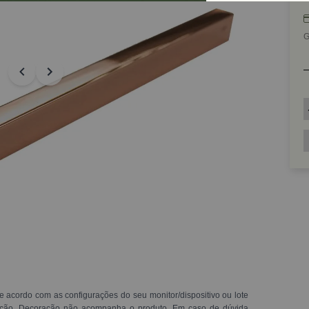
G
e acordo com as configurações do seu monitor/dispositivo ou lote
ração. Decoração não acompanha o produto. Em caso de dúvida