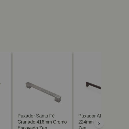
Puxador Santa Fé
Puxador Allen Liso
Granado 416mm Cromo
224mm Vecchio Metallo
Escovado Zen
Zen