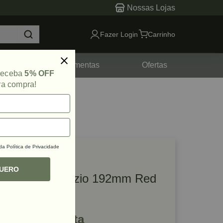
Nossas Lojas
Fazer Login
Carrinho
tes
Ferramentas
Ofertas
 receba
5% OFF
ra compra!
 da
Política de Privacidade
lique e veja!
ef: 76037
QUERO
Puxador Trapezio 192mm Red
Gold Jador
R$ 84,40 à vista