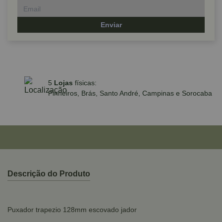
Enviar
10% off no PIX ou boleto
rtão
*Exceto para promoções, ferramentas e p
ZEN
Descrição do Produto
Puxador trapezio 128mm escovado jador