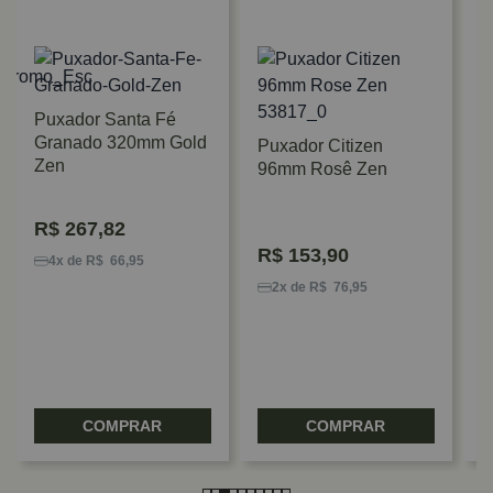
Puxador Santa Fé
Granado 320mm Gold
Puxador Citizen
Zen
96mm Rosê Zen
P
R$
267,82
1
R$
153,90
4x de R$ 66,95
2x de R$ 76,95
COMPRAR
COMPRAR