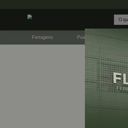
Ferragens
Puxadores
F