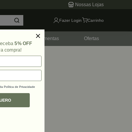
Nossas Lojas
Fazer Login
Carrinho
tes
Ferramentas
Ofertas
 receba
5% OFF
ra compra!
 da
Política de Privacidade
QUERO