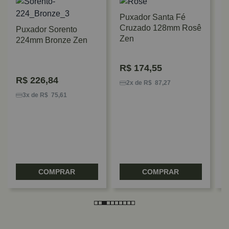
Puxador Santa Fé
Cruzado 128mm Rosê
Puxador Sorento
Zen
224mm Bronze Zen
R$
174,55
Puxad
R$
226,84
32mm 
2x de R$ 87,27
Metal
3x de R$ 75,61
R$
81
1x d
COMPRAR
COMPRAR