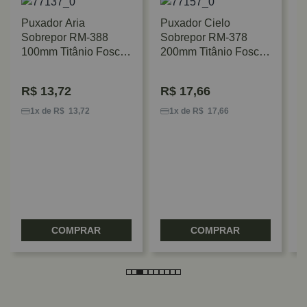
Puxador Aria
Puxador Cielo
Sobrepor RM-388
Sobrepor RM-378
100mm Titânio Fosco
200mm Titânio Fosco
Rometal
Rometal
R$
13,72
R$
17,66
P
S
1x de R$ 13,72
1x de R$ 17,66
2
C
COMPRAR
COMPRAR