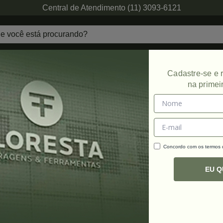
Central de Atendimento (11) 3093-6121
echaduras
Ferragens de Projetos
Ambien
Cadastre-se e
na primei
Concordo com os termos
C
R
EU 