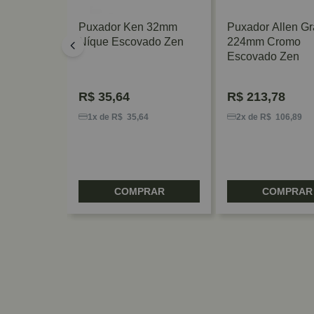
a Fé
Puxador Ken 32mm
Puxador Allen G
6mm
Níque Escovado Zen
224mm Cromo
Escovado Zen
R$
35,64
R$
213,78
0
1x de R$ 35,64
2x de R$ 106,89
RAR
COMPRAR
COMPRAR