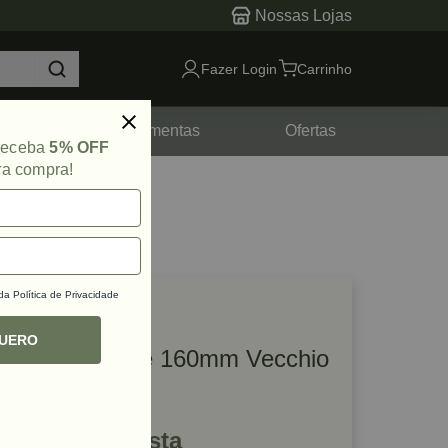
Nossas Lojas
Fazer Login
Carrinho
tes
Ferramentas
Ofertas
 receba
5% OFF
ra compra!
 da
Política de Privacidade
lique e veja!
ef: 47128
QUERO
Puxador Sottile 160mm Vecchio
Cobre Zen
R$ 142,14 à vista