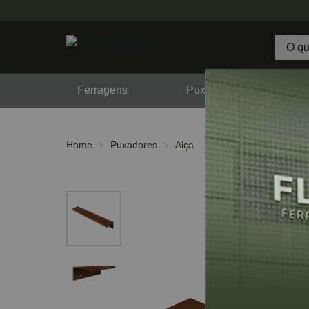
Ferragens
Puxadores
F
Home
Puxadores
Alça