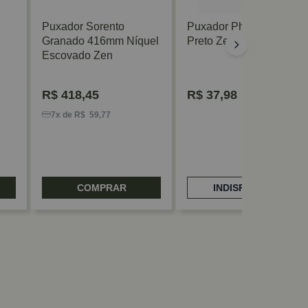
Puxador Sorento
Puxador Phenix 64mm
Granado 416mm Níquel
Preto Zen
Escovado Zen
R$
418,45
R$
37,98
7x de R$ 59,77
COMPRAR
INDISPONÍVEL