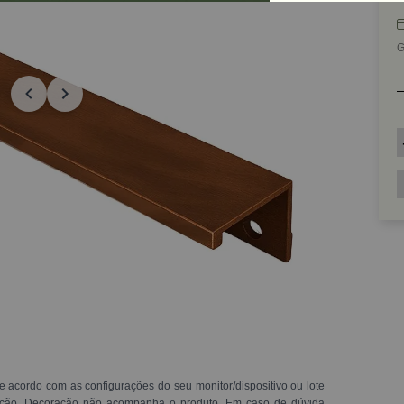
G
e acordo com as configurações do seu monitor/dispositivo ou lote
ração. Decoração não acompanha o produto. Em caso de dúvida