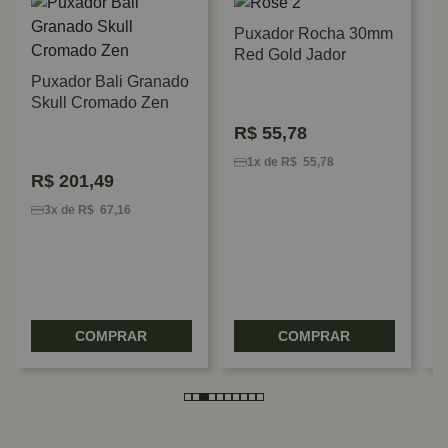
Puxador Rocha 30mm
Red Gold Jador
Puxador Bali Granado
Skull Cromado Zen
R$
55,78
P
B
1x de R$ 55,78
R$
201,49
Z
3x de R$ 67,16
COMPRAR
COMPRAR