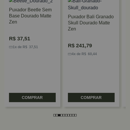
Puxador Beetle Sem
Base Dourado Matte
Puxador Bali Granado
Zen
Skull Dourado Matte
Zen
R$
37,51
P
R$
241,79
C
1x de R$ 37,51
D
4x de R$ 60,44
Z
COMPRAR
COMPRAR