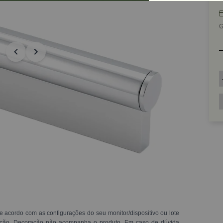
G
e acordo com as configurações do seu monitor/dispositivo ou lote
ração. Decoração não acompanha o produto. Em caso de dúvida