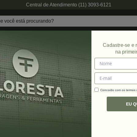
Central de Atendimento (11) 3093-6121
echaduras
Ferragens de Projetos
Ambien
Cadastre-se e
na primei
Concordo com os termos
C
R
EU 