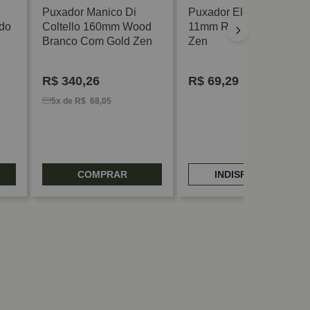
Puxador Manico Di
Puxador Elemento
do
Coltello 160mm Wood
11mm Rosê Escovado
Branco Com Gold Zen
Zen
R$
340,26
R$
69,29
5x de R$ 68,05
COMPRAR
INDISPONÍVEL