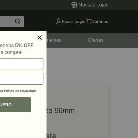
Nossas Lojas
Fazer Login
Carrinho
tes
Ferramentas
Ofertas
 receba
5% OFF
ra compra!
 da
Política de Privacidade
lique e veja!
ef: 46771
QUERO
Puxador Sorento 96mm
Cromado Zen
R$ 149,81 à vista