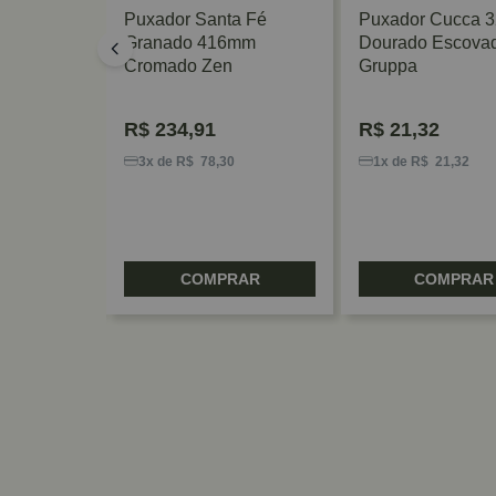
 Liso 448
Puxador Santa Fé
Puxador Cucca 
Para
Granado 416mm
Dourado Escova
esign
Cromado Zen
Gruppa
R$
234,91
R$
21,32
4
3x de R$ 78,30
1x de R$ 21,32
RAR
COMPRAR
COMPRAR