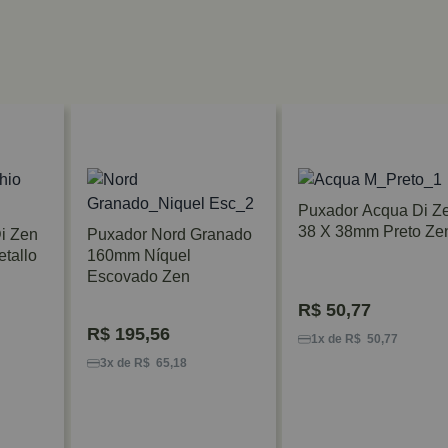
Puxador Acqua Di Z
38 X 38mm Preto Ze
i Zen
Puxador Nord Granado
tallo
160mm Níquel
Escovado Zen
R$
50,77
R$
195,56
1x de R$ 50,77
3x de R$ 65,18