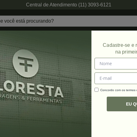
Central de Atendimento (11) 3093-6121
echaduras
Ferragens de Projetos
Ambien
Cadastre-se e
na primei
Concordo com os termos
C
R
EU 