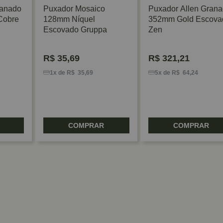
ranado
Puxador Mosaico
Puxador Allen Gran
Cobre
128mm Níquel
352mm Gold Escova
Escovado Gruppa
Zen
R$
35,69
R$
321,21
1x de R$ 35,69
5x de R$ 64,24
COMPRAR
COMPRAR