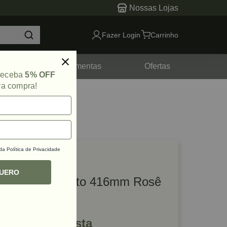
Nossas Lojas
Fazer Login
Carrinho
tes
Ferramentas
Ofertas
 receba
5% OFF
ra compra!
 da
Política de Privacidade
lique e veja!
ef: 52840
QUERO
Puxador Sorento 416mm Rosê
Escovado Zen
R$ 387,21 à vista