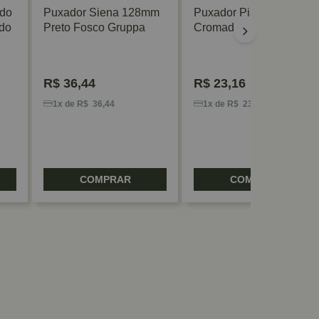
ado
Puxador Siena 128mm
Puxador Pianno 64mm
do
Preto Fosco Gruppa
Cromado Gruppa
R$
36,44
R$
23,16
1x de R$ 36,44
1x de R$ 23,16
COMPRAR
COMPRAR