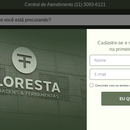
Central de Atendimento (11) 3093-6121
echaduras
Ferragens de Projetos
Ambien
Cadastre-se e
na primei
Concordo com os termos
C
R
EU 