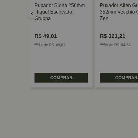
n Granado
Puxador Siena 256mm
Puxador Allen G
Escovado
Níquel Escovado
352mm Vecchio 
Gruppa
Zen
R$
49,01
R$
321,21
8
1x de R$ 49,01
5x de R$ 64,24
RAR
COMPRAR
COMPRAR