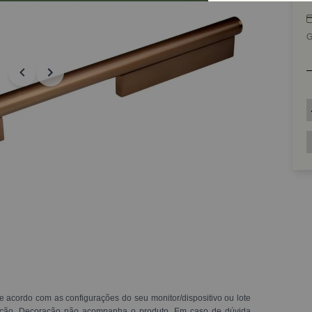
G
e acordo com as configurações do seu monitor/dispositivo ou lote
ração. Decoração não acompanha o produto. Em caso de dúvida