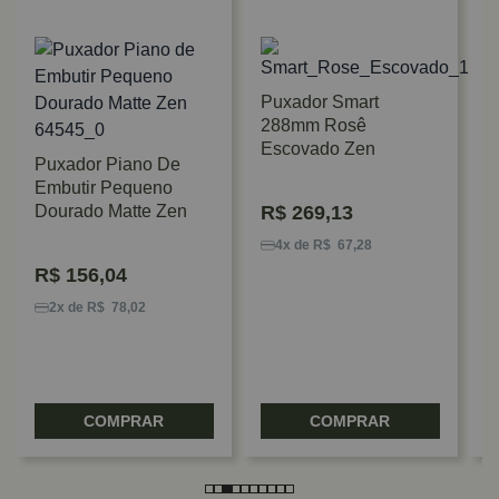
Puxador Smart
288mm Rosê
Escovado Zen
Puxador Piano De
Embutir Pequeno
P
Dourado Matte Zen
R$
269,13
R
4x de R$ 67,28
R$
156,04
2x de R$ 78,02
COMPRAR
COMPRAR