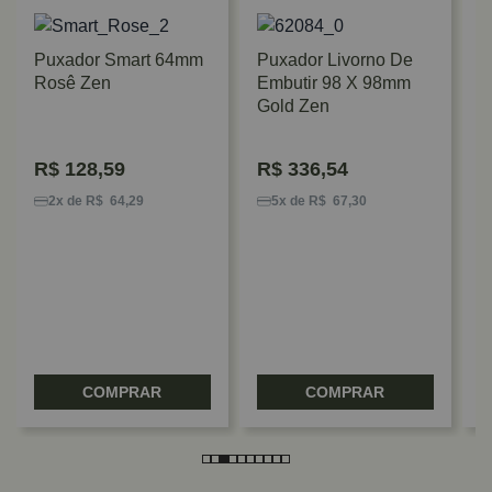
Puxador Smart 64mm
Puxador Livorno De
Rosê Zen
Embutir 98 X 98mm
Gold Zen
R$
128,59
R$
336,54
P
2
2x de R$ 64,29
5x de R$ 67,30
C
COMPRAR
COMPRAR