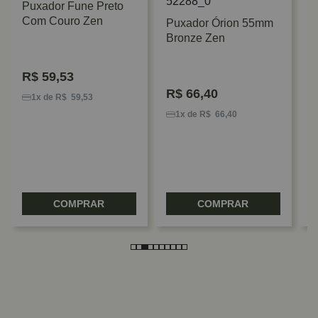
Puxador Fune Preto
Com Couro Zen
Puxador Órion 55mm
Bronze Zen
P
R$
59,53
N
R$
66,40
C
1x de R$ 59,53
1x de R$ 66,40
COMPRAR
COMPRAR