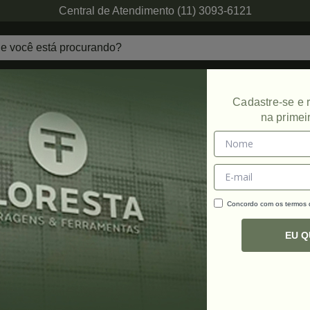
Central de Atendimento (11) 3093-6121
echaduras
Ferragens de Projetos
Ambien
Cadastre-se e
na primei
Concordo com os termos
C
R
EU 