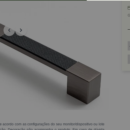
G
e acordo com as configurações do seu monitor/dispositivo ou lote
ração. Decoração não acompanha o produto. Em caso de dúvida