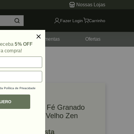
Nossas Lojas
Fazer Login
Carrinho
tes
Ferramentas
Ofertas
 receba
5% OFF
ra compra!
 da
Política de Privacidade
lique e veja!
ef: 53658
QUERO
Puxador Santa Fé Granado
640mm Níquel Velho Zen
R$ 401,08 à vista