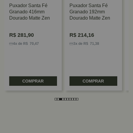
Puxador Santa Fé
Puxador Santa Fé
Granado 416mm
Granado 192mm
Dourado Matte Zen
Dourado Matte Zen
P
G
R$
281,90
R$
214,16
Z
4x de R$ 70,47
3x de R$ 71,38
COMPRAR
COMPRAR