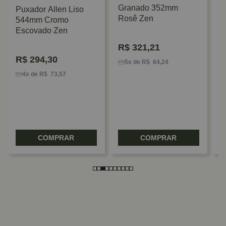
Granado 352mm
Puxador Allen Liso
Rosê Zen
544mm Cromo
Escovado Zen
P
R$
321,21
G
R$
294,30
R
5x de R$ 64,24
4x de R$ 73,57
COMPRAR
COMPRAR