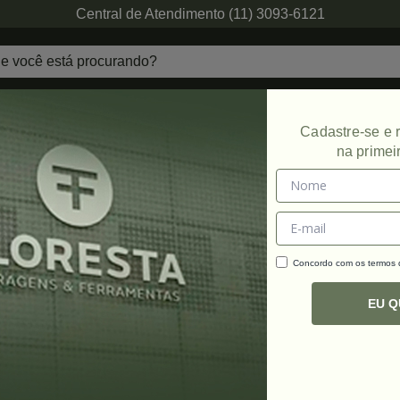
Central de Atendimento (11) 3093-6121
echaduras
Ferragens de Projetos
Ambien
Cadastre-se e
na primei
Concordo com os termos
C
R
EU 