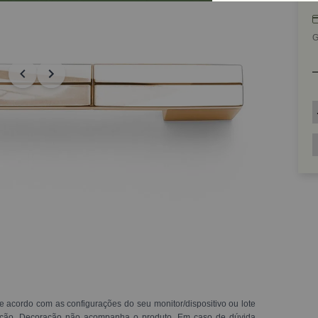
G
e acordo com as configurações do seu monitor/dispositivo ou lote
ração. Decoração não acompanha o produto. Em caso de dúvida