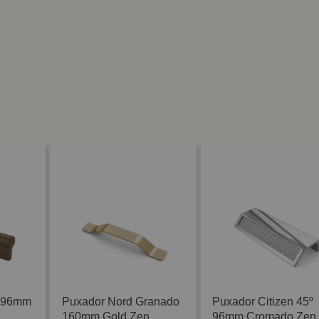
o 96mm
Puxador Nord Granado
Puxador Citizen 45º
160mm Gold Zen
96mm Cromado Zen