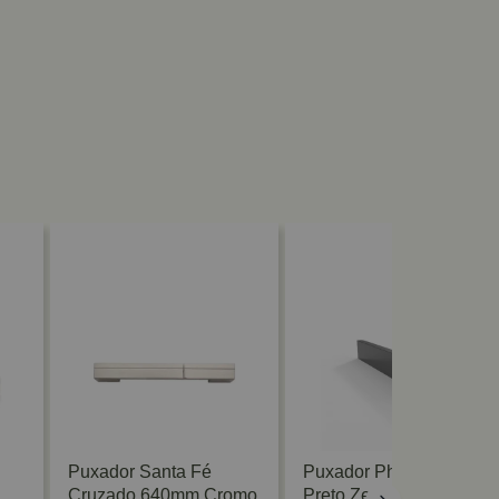
Puxador Santa Fé
Puxador Phenix 64mm
Cruzado 640mm Cromo
Preto Zen