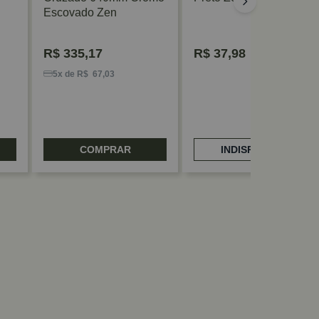
Escovado Zen
R$
335,17
R$
37,98
5x de R$ 67,03
COMPRAR
INDISPONÍVEL