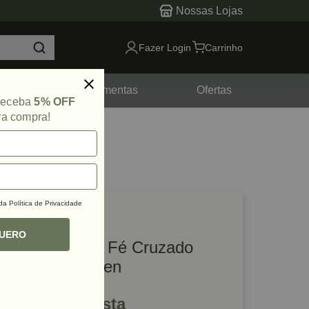
Nossas Lojas
Fazer Login
Carrinho
tes
Ferramentas
Ofertas
 receba
5% OFF
ra compra!
 da
Política de Privacidade
lique e veja!
ef: 53579
QUERO
Puxador Santa Fé Cruzado
192mm Gold Zen
R$ 206,39 à vista