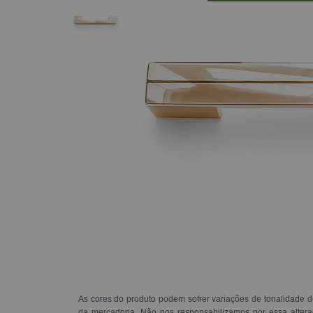
As cores do produto podem sofrer variações de tonalidade d
da mercadoria. Não nos responsabilizamos por essa alte