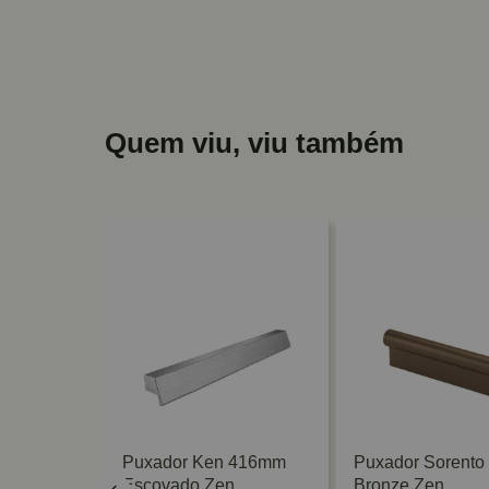
Quem viu, viu também
us 160mm
Puxador Ken 416mm
Puxador Sorent
do
Escovado Zen
Bronze Zen