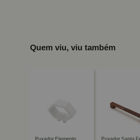
Quem viu, viu também
zen 96mm
Puxador Elemento
Puxador Santa F