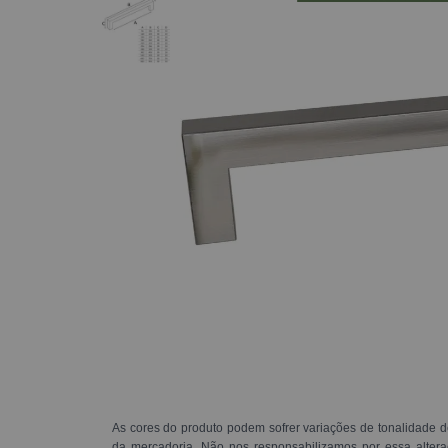
As cores do produto podem sofrer variações de tonalidade d
da mercadoria. Não nos responsabilizamos por essa alte