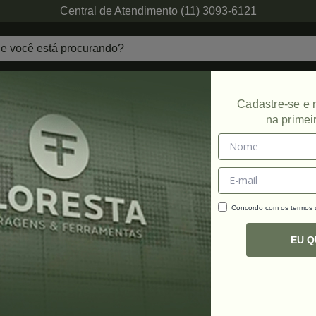
Central de Atendimento (11) 3093-6121
echaduras
Ferragens de Projetos
Ambien
Cadastre-se e
na primei
Concordo com os termos
C
R
EU 