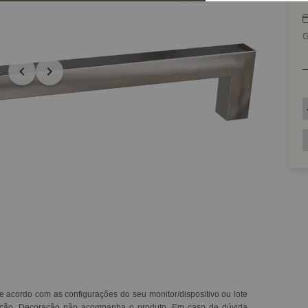
G
e acordo com as configurações do seu monitor/dispositivo ou lote
ração. Decoração não acompanha o produto. Em caso de dúvida