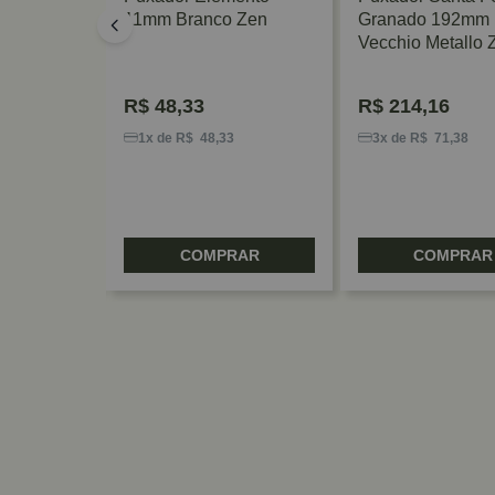
11mm Branco Zen
Granado 192mm
Vecchio Metallo 
R$
48,33
R$
214,16
5
1x de R$ 48,33
3x de R$ 71,38
RAR
COMPRAR
COMPRAR