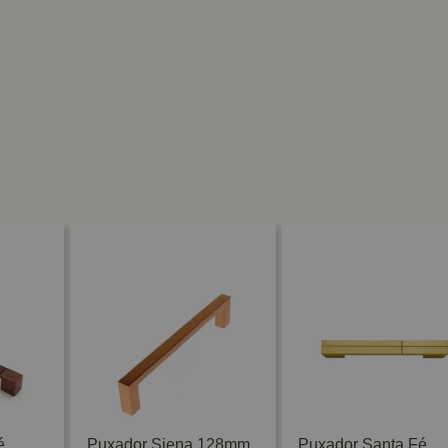
é
Puxador Siena 128mm
Puxador Santa Fé