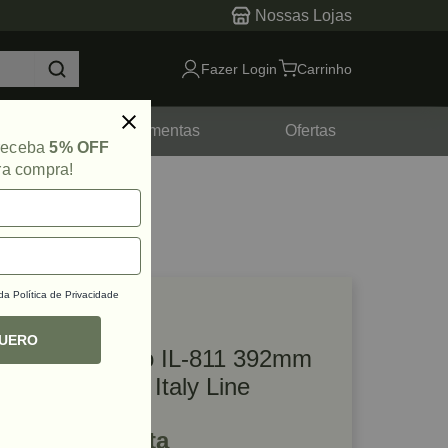
Nossas Lojas
Fazer Login
Carrinho
tes
Ferramentas
Ofertas
 receba
5% OFF
ra compra!
 da
Política de Privacidade
lique e veja!
ef: 48629
QUERO
Puxador Rezzo IL-811 392mm
Inox Escovado Italy Line
R$ 34,98 à vista