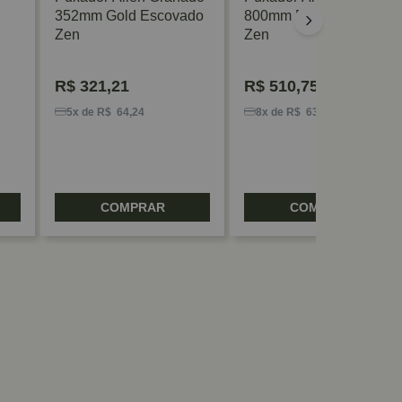
352mm Gold Escovado
800mm Dourado Matte
Zen
Zen
R$
321,21
R$
510,75
5x de R$ 64,24
8x de R$ 63,84
COMPRAR
COMPRAR