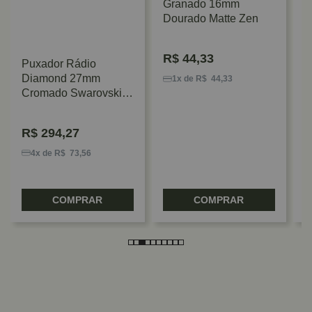
Granado 16mm
Dourado Matte Zen
R$
44,33
Puxador Rádio
P
Diamond 27mm
3
1x de R$ 44,33
Cromado Swarovski
Zen
R$
294,27
4x de R$ 73,56
COMPRAR
COMPRAR