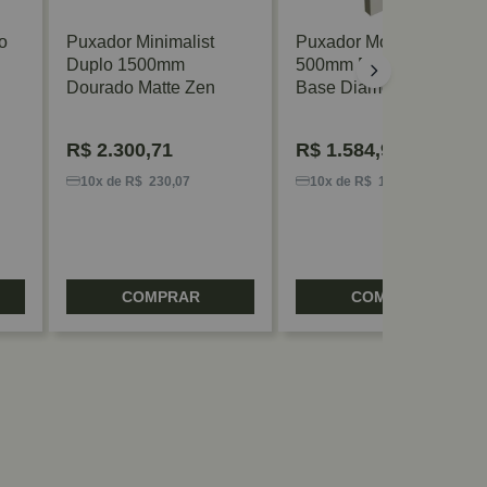
o
Puxador Minimalist
Puxador Moma Duplo
Duplo 1500mm
500mm Branco Com
Dourado Matte Zen
Base Diamond Zen
R$
2.300,71
R$
1.584,95
10x de R$ 230,07
10x de R$ 158,49
COMPRAR
COMPRAR