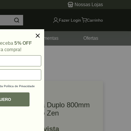
Nossas Lojas
Fazer Login
Carrinho
tes
Ferramentas
Ofertas
 receba
5% OFF
ra compra!
 da
Política de Privacidade
lique e veja!
ef: 65473
QUERO
Puxador Moma Duplo 800mm
Gold Escovado Zen
R$ 2.357,97 à vista