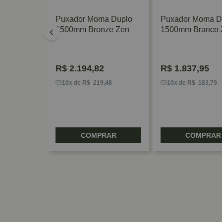
o Luxury
Puxador Moma Duplo
Puxador Moma D
 Escovado
1500mm Bronze Zen
1500mm Branco 
R$
2.194,82
R$
1.837,95
,44
10x de R$ 219,48
10x de R$ 183,79
RAR
COMPRAR
COMPRAR