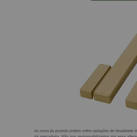
As cores do produto podem sofrer variações de tonalidade d
da mercadoria. Não nos responsabilizamos por essa alte