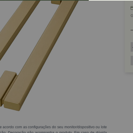
G
e acordo com as configurações do seu monitor/dispositivo ou lote
ração. Decoração não acompanha o produto. Em caso de dúvida