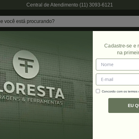
Central de Atendimento (11) 3093-6121
echaduras
Ferragens de Projetos
Ambien
Cadastre-se e
na primei
Concordo com os termos
C
R
EU 