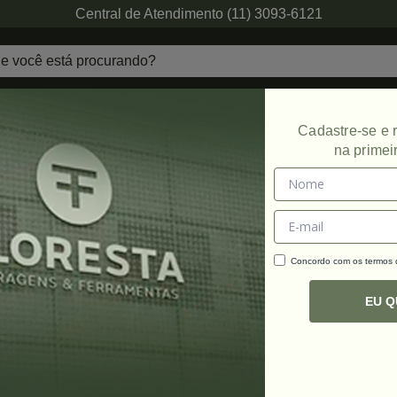
Central de Atendimento (11) 3093-6121
echaduras
Ferragens de Projetos
Ambien
Cadastre-se e
na primei
Concordo com os termos
C
R
EU 