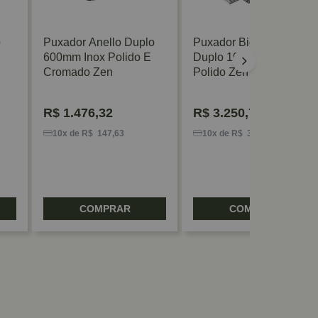
o
Puxador Anello Duplo
Puxador Big Living
600mm Inox Polido E
Duplo 1000mm Inox
Cromado Zen
Polido Zen
R$
1.476,32
R$
3.250,74
10x de R$ 147,63
10x de R$ 325,07
COMPRAR
COMPRAR