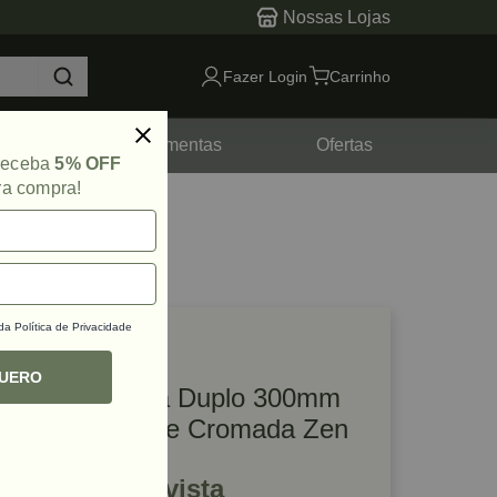
Nossas Lojas
Fazer Login
Carrinho
tes
Ferramentas
Ofertas
 receba
5% OFF
ra compra!
 da
Política de Privacidade
lique e veja!
ef: 29249
QUERO
Puxador Moma Duplo 300mm
Preto com Base Cromada Zen
R$ 1.093,82 à vista