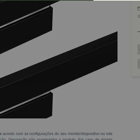
G
e acordo com as configurações do seu monitor/dispositivo ou lote
ração. Decoração não acompanha o produto. Em caso de dúvida