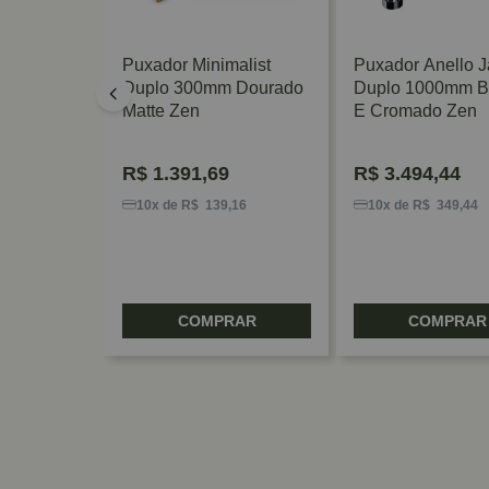
a Duplo
Puxador Minimalist
Puxador Anello J
 Zen
Duplo 300mm Dourado
Duplo 1000mm B
Matte Zen
E Cromado Zen
R$
1.391,69
R$
3.494,44
,99
10x de R$ 139,16
10x de R$ 349,44
RAR
COMPRAR
COMPRAR