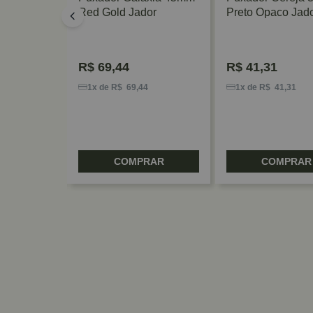
Red Gold Jador
Preto Opaco Jad
R$
69,44
R$
41,31
1
1x de R$ 69,44
1x de R$ 41,31
RAR
COMPRAR
COMPRAR