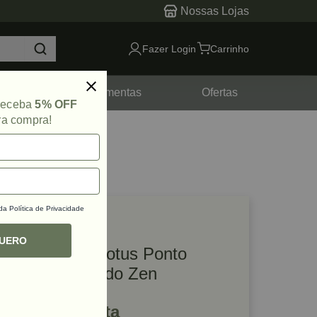
Nossas Lojas
Fazer Login
Carrinho
tes
Ferramentas
Ofertas
 receba
5% OFF
ra compra!
 da
Política de Privacidade
lique e veja!
ef: 17001
QUERO
Puxador Mini Lotus Ponto
Cromo Escovado Zen
R$ 44,25 à vista