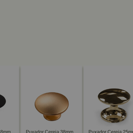
 38mm
Puxador Cereja 38mm
Puxador Cereja 25