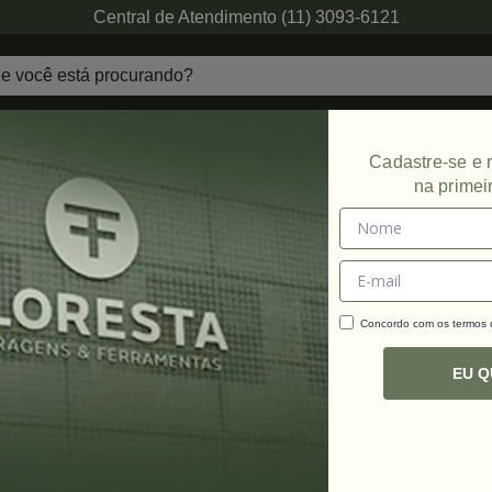
Central de Atendimento (11) 3093-6121
echaduras
Ferragens de Projetos
Ambien
Cadastre-se e
na primei
Concordo com os termos
C
R
EU 