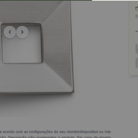
G
e acordo com as configurações do seu monitor/dispositivo ou lote
ração. Decoração não acompanha o produto. Em caso de dúvida