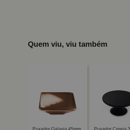
Quem viu, viu também
o Grande
Puxador Galaxia 45mm
Puxador Cereja