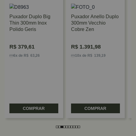
Puxador Duplo Big
Puxador Anello Duplo
Thin 300mm Inox
300mm Vecchio
Polido Geris
Cobre Zen
R$
379,61
R$
1.391,98
P
5
6x de R$ 63,26
10x de R$ 139,19
Z
COMPRAR
COMPRAR