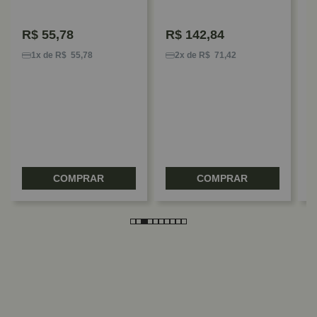
R$
55,78
R$
142,84
P
G
1x de R$ 55,78
2x de R$ 71,42
V
COMPRAR
COMPRAR